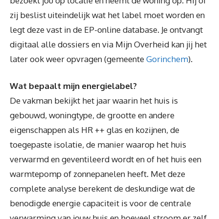
bezoekt jou op locatie en neemt de woning op. Hij of
zij beslist uiteindelijk wat het label moet worden en
legt deze vast in de EP-online database. Je ontvangt
digitaal alle dossiers en via Mijn Overheid kan jij het
later ook weer opvragen (gemeente
Gorinchem
).
Wat bepaalt mijn energielabel?
De vakman bekijkt het jaar waarin het huis is
gebouwd, woningtype, de grootte en andere
eigenschappen als HR ++ glas en kozijnen, de
toegepaste isolatie, de manier waarop het huis
verwarmd en geventileerd wordt en of het huis een
warmtepomp of zonnepanelen heeft. Met deze
complete analyse berekent de deskundige wat de
benodigde energie capaciteit is voor de centrale
verwarming van jouw huis en hoeveel stroom er zelf