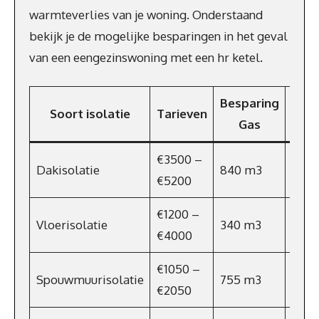
warmteverlies van je woning. Onderstaand
bekijk je de mogelijke besparingen in het geval
van een eengezinswoning met een hr ketel.
Besparing
Soort isolatie
Tarieven
Besp
Gas
€3500 –
Dakisolatie
840 m3
€54
€5200
€1200 –
Vloerisolatie
340 m3
€221
€4000
€1050 –
Spouwmuurisolatie
755 m3
€491
€2050