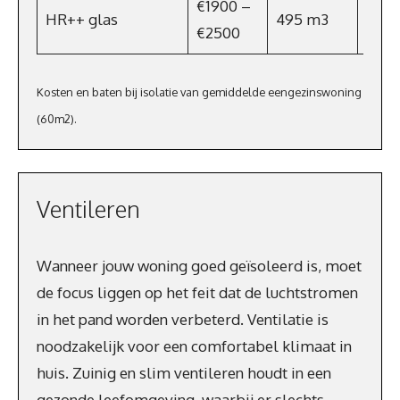
€1900 –
HR++ glas
495 m3
€321
€2500
Kosten en baten bij isolatie van gemiddelde eengezinswoning
(60m2).
Ventileren
Wanneer jouw woning goed geïsoleerd is, moet
de focus liggen op het feit dat de luchtstromen
in het pand worden verbeterd. Ventilatie is
noodzakelijk voor een comfortabel klimaat in
huis. Zuinig en slim ventileren houdt in een
gezonde leefomgeving, waarbij er slechts