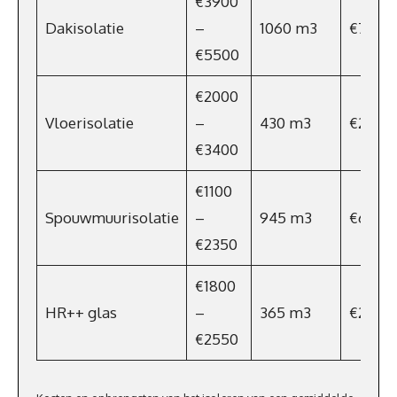
€3900
Dakisolatie
–
1060 m3
€700
€5500
€2000
Vloerisolatie
–
430 m3
€284
€3400
€1100
Spouwmuurisolatie
–
945 m3
€624
€2350
€1800
HR++ glas
–
365 m3
€240,9
€2550