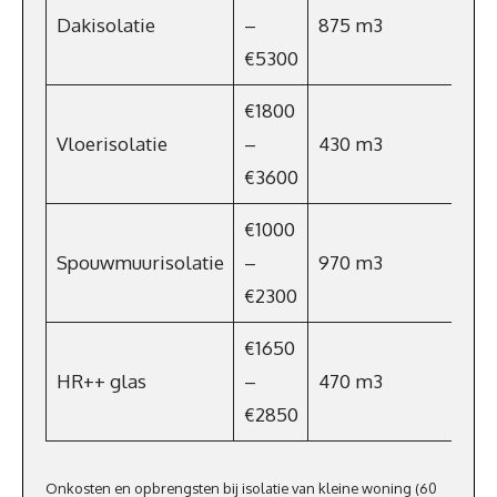
Dakisolatie
–
875 m3
€63
€5300
€1800
Vloerisolatie
–
430 m3
€31
€3600
€1000
Spouwmuurisolatie
–
970 m3
€6
€2300
€1650
HR++ glas
–
470 m3
€33
€2850
Onkosten en opbrengsten bij isolatie van kleine woning (60