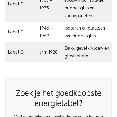
Label E
1975
dubbel glas en
zonnepanelen.
1946 –
Isoleren en plaatsen
Label F
1969
van dubbelglas.
Dak-, gevel-, vloer- en
Label G
t/m 1928
glasisolatie.
Zoek je het goedkoopste
energielabel?
Vind de goedkoopste aanbieder en vraag het nog