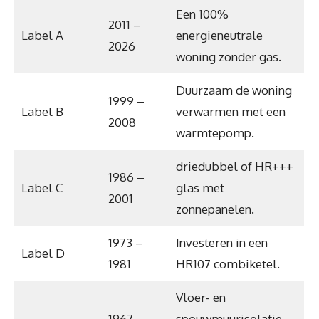
Een 100%
2011 –
Label A
energieneutrale
2026
woning zonder gas.
Duurzaam de woning
1999 –
Label B
verwarmen met een
2008
warmtepomp.
driedubbel of HR+++
1986 –
Label C
glas met
2001
zonnepanelen.
1973 –
Investeren in een
Label D
1981
HR107 combiketel.
Vloer- en
1967 –
spouwmuurisolatie,