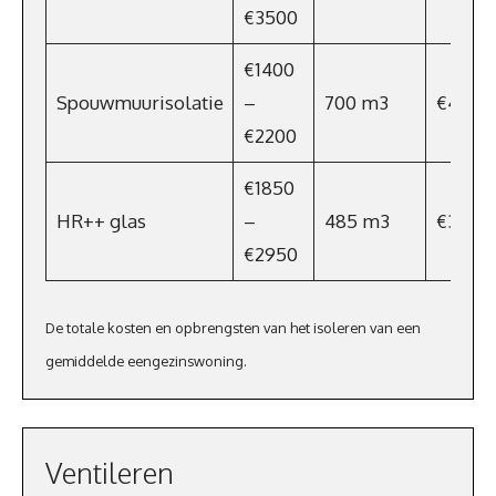
€3500
€1400
Spouwmuurisolatie
–
700 m3
€448
€2200
€1850
HR++ glas
–
485 m3
€310,4
€2950
De totale kosten en opbrengsten van het isoleren van een
gemiddelde eengezinswoning.
Ventileren