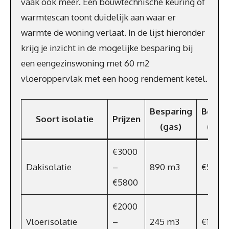
vaak ook meer. Een bouwtechnische keuring of
warmtescan toont duidelijk aan waar er
warmte de woning verlaat. In de lijst hieronder
krijg je inzicht in de mogelijke besparing bij
een eengezinswoning met 60 m2
vloeroppervlak met een hoog rendement ketel.
Besparing
Bespa
Soort isolatie
Prijzen
(gas)
(€/ja
€3000
Dakisolatie
–
890 m3
€570
€5800
€2000
Vloerisolatie
–
245 m3
€157