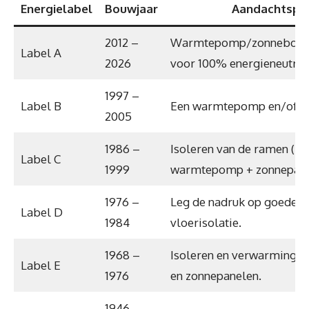
Energielabel
Bouwjaar
Aandachtspu
2012 –
Warmtepomp/zonneboile
Label A
2026
voor 100% energieneutraa
1997 –
Label B
Een warmtepomp en/of z
2005
1986 –
Isoleren van de ramen (HR
Label C
1999
warmtepomp + zonnepan
1976 –
Leg de nadruk op goede d
Label D
1984
vloerisolatie.
1968 –
Isoleren en verwarmingsk
Label E
1976
en zonnepanelen.
1946 –