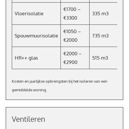
€1700 –
Vloerisolatie
335 m3
€22
€3300
€1050 –
Spouwmuurisolatie
735 m3
€4
€2000
€2000 –
HR++ glas
515 m3
€33
€2900
Kosten en jaarlijkse opbrengsten bij het isoleren van een
gemiddelde woning.
Ventileren