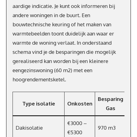
aardige indicatie. Je kunt ook informeren bij
andere woningen in de buurt. Een
bouwtechnische keuring of het maken van
warmtebeelden toont duidelijk aan waar er
warmte de woning verlaat. In onderstaand
schema vind je de besparingen die mogelijk
gerealiseerd kan worden bij een kleinere
eengezinswoning (60 m2) met een
hoogrendementsketel.
Besparing
Type isolatie
Onkosten
Ko
Gas
€3000 –
Dakisolatie
970 m3
€6
€5300