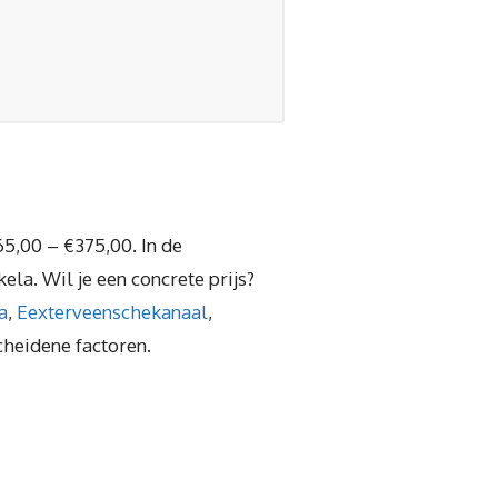
65,00 – €375,00. In de
la. Wil je een concrete prijs?
a
,
Eexterveenschekanaal
,
cheidene factoren.