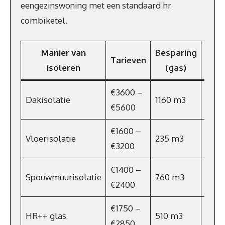
eengezinswoning met een standaard hr
combiketel.
Manier van
Besparing
Besp
Tarieven
isoleren
(gas)
i
€3600 –
Dakisolatie
1160 m3
€75
€5600
€1600 –
Vloerisolatie
235 m3
€153
€3200
€1400 –
Spouwmuurisolatie
760 m3
€49
€2400
€1750 –
HR++ glas
510 m3
€331
€2850