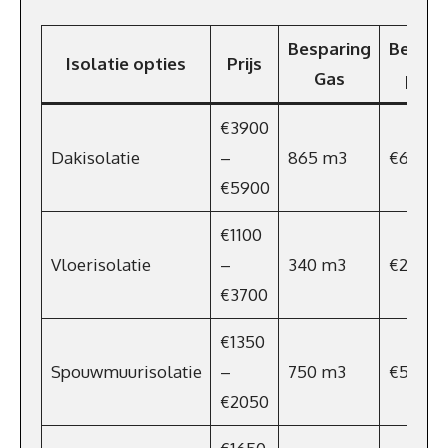
Besparing
Bespar
Isolatie opties
Prijs
Gas
p/jaa
€3900
Dakisolatie
–
865 m3
€623
€5900
€1100
Vloerisolatie
–
340 m3
€245
€3700
€1350
Spouwmuurisolatie
–
750 m3
€540
€2050