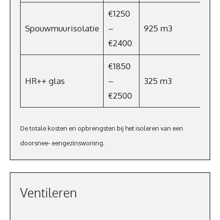
€1250
Spouwmuurisolatie
–
925 m3
€6
€2400
€1850
HR++ glas
–
325 m3
€2
€2500
De totale kosten en opbrengsten bij het isoleren van een
doorsnee- eengezinswoning.
Ventileren