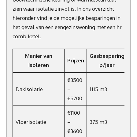
zien waar isolatie zinvol is. In ons overzicht
hieronder vind je de mogelijke besparingen in
het geval van een eengezinswoning met een hr
combiketel.
Manier van
Gasbesparing
Prijzen
Ko
isoleren
p/jaar
€3500
Dakisolatie
–
1115 m3
€7
€5700
€1100
Vloerisolatie
–
375 m3
€2
€3600