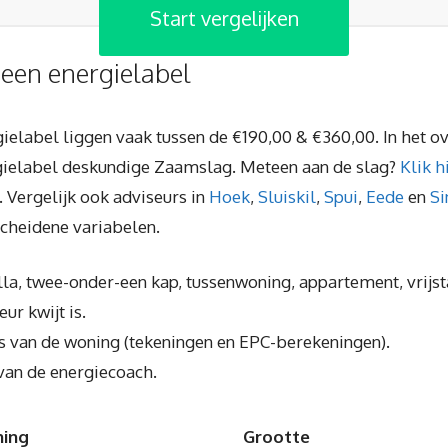
Start vergelijken
 een energielabel
rgielabel liggen vaak tussen de €190,00 & €360,00. In het 
gielabel deskundige Zaamslag. Meteen aan de slag?
Klik h
. Vergelijk ook adviseurs in
Hoek
,
Sluiskil
,
Spui
,
Eede
en
Si
scheidene variabelen.
illa, twee-onder-een kap, tussenwoning, appartement, vrijst
ur kwijt is.
s van de woning (tekeningen en EPC-berekeningen).
van de energiecoach.
ning
Grootte