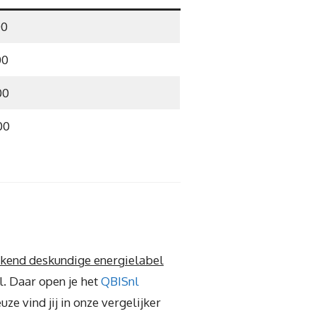
00
00
00
00
rkend deskundige energielabel
l. Daar open je het
QBISnl
ze vind jij in onze vergelijker