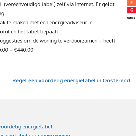
 (vereenvoudigd label) zelf via internet. Er geldt
ng.
raak te maken met een energieadviseur in
komt en het label bepaalt.
suggesties om de woning te verduurzamen – heeft
10,00 – €440,00.
Regel een voordelig energielabel in Oosterend
voordelig energielabel
 je een label voor jouw woning