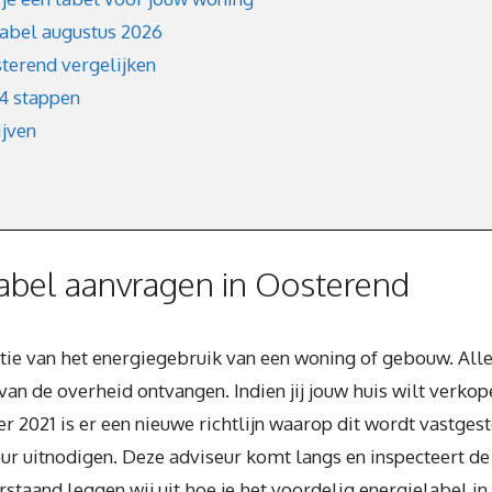
label augustus 2026
terend vergelijken
 4 stappen
ijven
abel aanvragen in Oosterend
atie van het energiegebruik van een woning of gebouw. All
an de overheid ontvangen. Indien jij jouw huis wilt verkop
er 2021 is er een nieuwe richtlijn waarop dit wordt vastge
r uitnodigen. Deze adviseur komt langs en inspecteert de
rstaand leggen wij uit hoe je het voordelig energielabel i