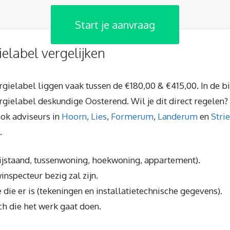
Start je aanvraag
ielabel vergelijken
ergielabel liggen vaak tussen de €180,00 & €415,00. In de b
gielabel deskundige Oosterend. Wil je dit direct regelen?
 ook adviseurs in
Hoorn
,
Lies
,
Formerum
,
Landerum
en
Stri
.
rijstaand, tussenwoning, hoekwoning, appartement).
inspecteur bezig zal zijn.
die er is (tekeningen en installatietechnische gegevens).
ch die het werk gaat doen.