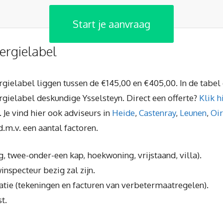
Start je aanvraag
ergielabel
rgielabel liggen tussen de €145,00 en €405,00. In de tabel d
gielabel deskundige Ysselsteyn. Direct een offerte?
Klik h
. Je vind hier ook adviseurs in
Heide
,
Castenray
,
Leunen
,
Oir
m.v. een aantal factoren.
 twee-onder-een kap, hoekwoning, vrijstaand, villa).
inspecteur bezig zal zijn.
ie (tekeningen en facturen van verbetermaatregelen).
t.