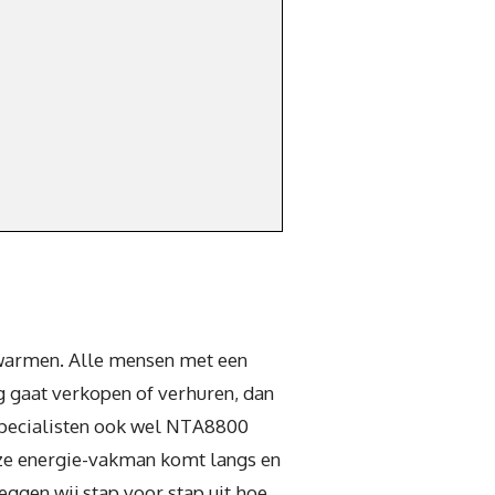
erwarmen. Alle mensen met een
g gaat verkopen of verhuren, dan
 specialisten ook wel NTA8800
eze energie-vakman komt langs en
eggen wij stap voor stap uit hoe