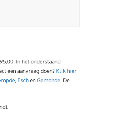
95,00. In het onderstaand
rect een aanvraag doen?
Klik hier
empde
,
Esch
en
Gemonde
. De
nd).