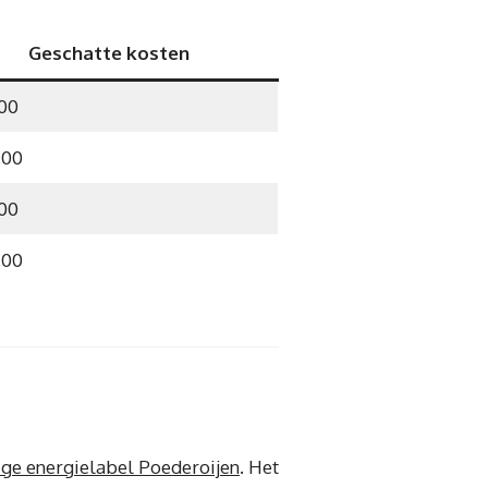
Geschatte kosten
,00
,00
,00
,00
ge energielabel Poederoijen
. Het