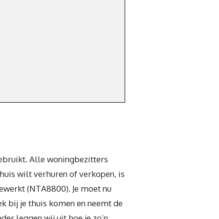
ebruikt. Alle woningbezitters
uis wilt verhuren of verkopen, is
gewerkt (NTA8800). Je moet nu
ek bij je thuis komen en neemt de
er leggen wij uit hoe je zo’n