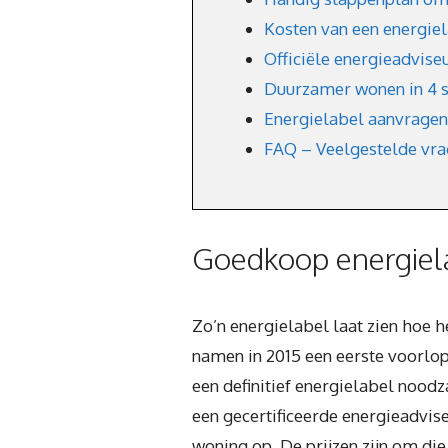
Kosten van een energie
Officiële energieadvise
Duurzamer wonen in 4 
Energielabel aanvragen
FAQ – Veelgestelde vr
Goedkoop energiela
Zo’n energielabel laat zien hoe 
namen in 2015 een eerste voorlop
een definitief energielabel nood
een gecertificeerde energieadvis
woning op. De prijzen zijn om die