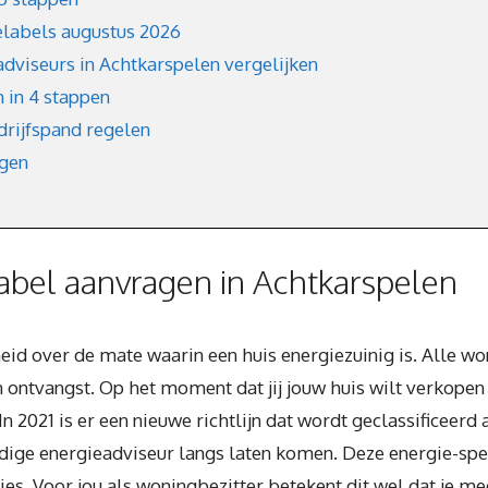
elabels augustus 2026
adviseurs in Achtkarspelen vergelijken
 in 4 stappen
drijfspand regelen
agen
bel aanvragen in Achtkarspelen
heid over de mate waarin een huis energiezuinig is. Alle w
 ontvangst. Op het moment dat jij jouw huis wilt verkopen 
 In 2021 is er een nieuwe richtlijn dat wordt geclassificeer
ge energieadviseur langs laten komen. Deze energie-specia
ties. Voor jou als woningbezitter betekent dit wel dat je m