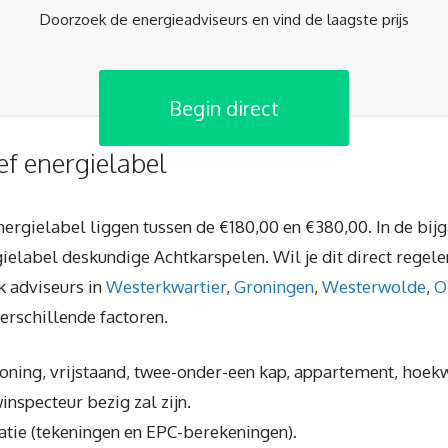
Doorzoek de energieadviseurs en vind de laagste prijs
Begin direct
ief energielabel
energielabel liggen tussen de €180,00 en €380,00. In de bi
elabel deskundige Achtkarspelen. Wil je dit direct regel
k adviseurs in
Westerkwartier
,
Groningen
,
Westerwolde
,
O
rschillende factoren.
oning, vrijstaand, twee-onder-een kap, appartement, hoek
inspecteur bezig zal zijn.
tie (tekeningen en EPC-berekeningen).