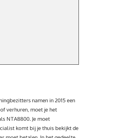
oningbezitters namen in 2015 een
of verhuren, moet je het
d als NTA8800. Je moet
list komt bij je thuis bekijkt de
eer moet betalen. In het gedeelte