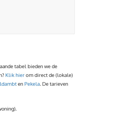
jgaande tabel bieden we de
en?
Klik hier
om direct de (lokale)
ldambt
en
Pekela
. De tarieven
woning).