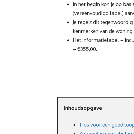
In het begin kon je op basi
(vereenvoudigd label) aanvr
Je regelt dit tegenwoordig
kenmerken van de woning b
Het informatielabel – inc
– €355,00.
Inhoudsopgave
Tips voor een goedkoop
Zo regel je een label in