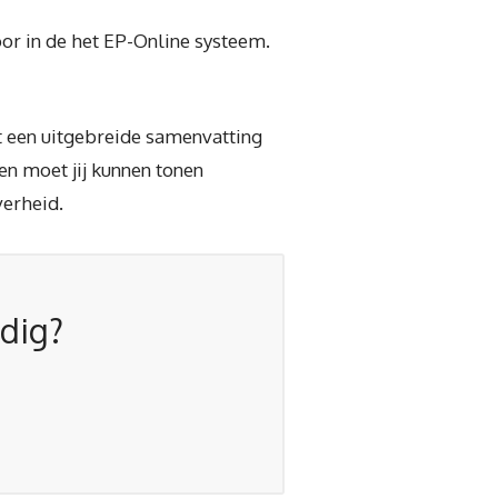
oor in de het EP-Online systeem.
t een uitgebreide samenvatting
en moet jij kunnen tonen
verheid.
odig?