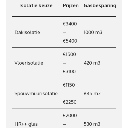
Be
Isolatie keuze
Prijzen
Gasbesparing
€3400
Dakisolatie
–
1000 m3
€7
€5400
€1500
Vloerisolatie
–
420 m3
€31
€3100
€1150
Spouwmuurisolatie
–
845 m3
€6
€2250
€2000
HR++ glas
–
530 m3
€3