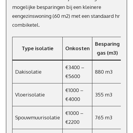
mogelijke besparingen bij een kleinere
eengezinswoning (60 m2) met een standaard hr
combiketel.
Besparing
Be
Type isolatie
Onkosten
gas (m3)
€3400 –
Dakisolatie
880 m3
€5
€5600
€1000 –
Vloerisolatie
355 m3
€2
€4000
€1000 –
Spouwmuurisolatie
765 m3
€4
€2200