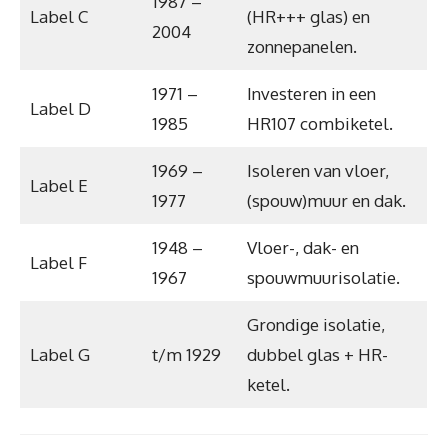
1987 –
Label C
(HR+++ glas) en
2004
zonnepanelen.
1971 –
Investeren in een
Label D
1985
HR107 combiketel.
1969 –
Isoleren van vloer,
Label E
1977
(spouw)muur en dak.
1948 –
Vloer-, dak- en
Label F
1967
spouwmuurisolatie.
Grondige isolatie,
Label G
t/m 1929
dubbel glas + HR-
ketel.