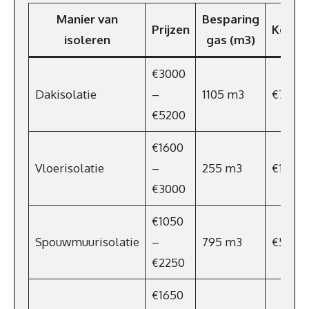
Manier van
Besparing
Prijzen
Koste
isoleren
gas (m3)
€3000
Dakisolatie
–
1105 m3
€774
€5200
€1600
Vloerisolatie
–
255 m3
€179
€3000
€1050
Spouwmuurisolatie
–
795 m3
€557
€2250
€1650