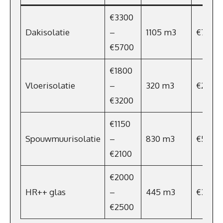
€3300
Dakisolatie
–
1105 m3
€762
€5700
€1800
Vloerisolatie
–
320 m3
€221
€3200
€1150
Spouwmuurisolatie
–
830 m3
€573
€2100
€2000
HR++ glas
–
445 m3
€307
€2500