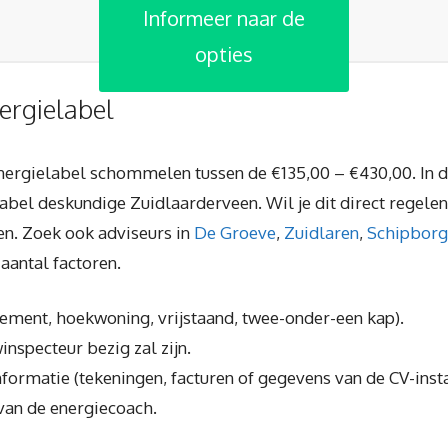
Informeer naar de
opties
ergielabel
energielabel schommelen tussen de €135,00 – €430,00. In d
label deskundige Zuidlaarderveen. Wil je dit direct regele
ken. Zoek ook adviseurs in
De Groeve
,
Zuidlaren
,
Schipborg
aantal factoren.
rtement, hoekwoning, vrijstaand, twee-onder-een kap).
inspecteur bezig zal zijn.
nformatie (tekeningen, facturen of gegevens van de CV-insta
van de energiecoach.