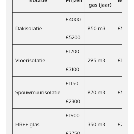
Isolatie
Prijzen
Bespa
gas (jaar)
€4000
Dakisolatie
–
850 m3
€570
€5200
€1700
Vloerisolatie
–
295 m3
€198
€3100
€1150
Spouwmuurisolatie
–
870 m3
€583
€2300
€1900
HR++ glas
–
350 m3
€234,5
€2750