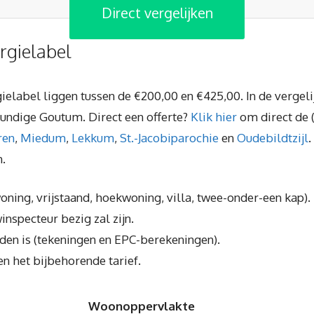
Direct vergelijken
rgielabel
gielabel liggen tussen de €200,00 en €425,00. In de vergeli
undige Goutum. Direct een offerte?
Klik hier
om direct de (
ren
,
Miedum
,
Lekkum
,
St.-Jacobiparochie
en
Oudebildtzijl
.
n.
ning, vrijstaand, hoekwoning, villa, twee-onder-een kap).
inspecteur bezig zal zijn.
den is (tekeningen en EPC-berekeningen).
n het bijbehorende tarief.
Woonoppervlakte