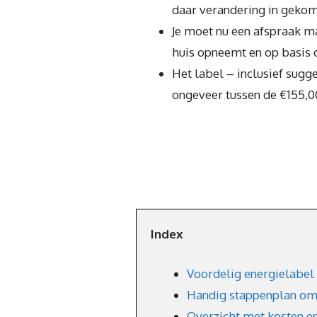
daar verandering in geko
Je moet nu een afspraak m
huis opneemt en op basis d
Het label – inclusief sugg
ongeveer tussen de €155,0
Index
Voordelig energielabel
Handig stappenplan om 
Overzicht met kosten e