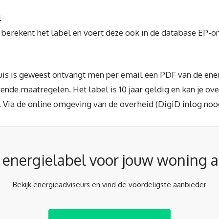
l
erekent het label en voert deze ook in de database EP-onl
huis is geweest ontvangt men per email een PDF van de ener
nde maatregelen. Het label is 10 jaar geldig en kan je o
 Via de online omgeving van de overheid (DigiD inlog noodz
r energielabel voor jouw woning 
Bekijk energieadviseurs en vind de voordeligste aanbieder