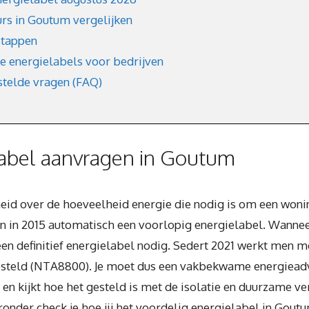
urs in Goutum vergelijken
stappen
ke energielabels voor bedrijven
stelde vragen (FAQ)
abel aanvragen in Goutum
heid over de hoeveelheid energie die nodig is om een woni
n in 2015 automatisch een voorlopig energielabel. Wannee
 een definitief energielabel nodig. Sedert 2021 werkt men
esteld (NTA8800). Je moet dus een vakbekwame energiead
en kijkt hoe het gesteld is met de isolatie en duurzame 
ronder check je hoe jij het voordelig energielabel in Gout