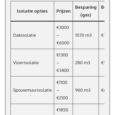
Besparing
Bespa
Isolatie opties
Prijzen
(gas)
p/ja
€3000
Dakisolatie
–
1070 m3
€738
€6000
€1300
Vloerisolatie
–
280 m3
€193
€3400
€1100
Spouwmuurisolatie
–
960 m3
€662
€2100
€1850