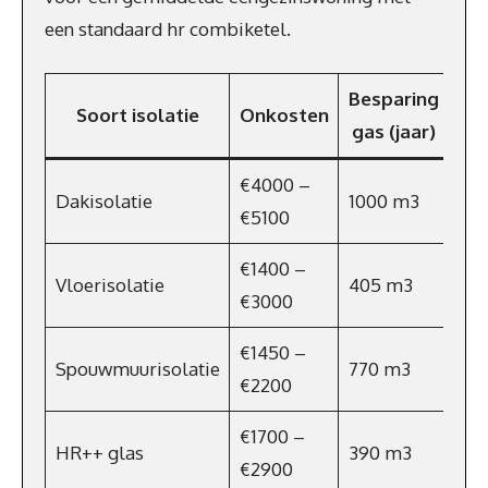
een standaard hr combiketel.
Besparing
Be
Soort isolatie
Onkosten
gas (jaar)
p
€4000 –
Dakisolatie
1000 m3
€7
€5100
€1400 –
Vloerisolatie
405 m3
€2
€3000
€1450 –
Spouwmuurisolatie
770 m3
€5
€2200
€1700 –
HR++ glas
390 m3
€2
€2900